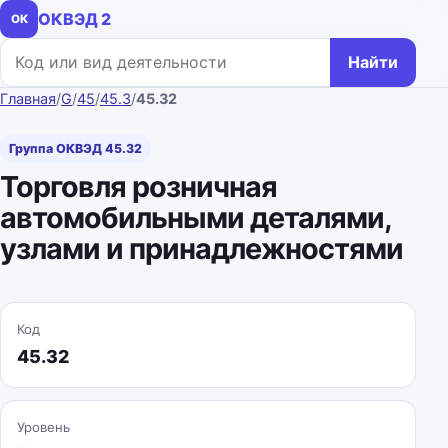
ОКВЭД 2
ОК
Поиск по коду или названию
Найти
Главная
/
G
/
45
/
45.3
/
45.32
Группа ОКВЭД 45.32
Торговля розничная
автомобильными деталями,
узлами и принадлежностями
Код
45.32
Уровень