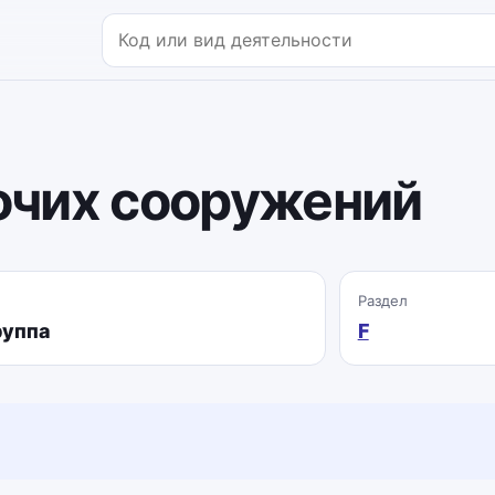
Поиск по коду или названию
рочих сооружений
Раздел
руппа
F