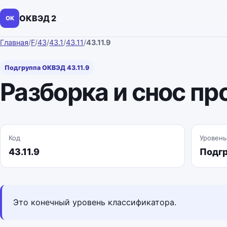
ОКВЭД 2
ОК
Главная
/
F
/
43
/
43.1
/
43.11
/
43.11.9
Подгруппа ОКВЭД 43.11.9
Разборка и снос п
Код
Уровень
43.11.9
Подг
Это конечный уровень классификатора.