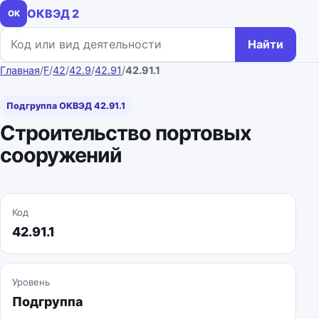
ОКВЭД 2
ОК
Поиск по коду или названию
Найти
Главная
/
F
/
42
/
42.9
/
42.91
/
42.91.1
Подгруппа ОКВЭД 42.91.1
Строительство портовых
сооружений
Код
42.91.1
Уровень
Подгруппа