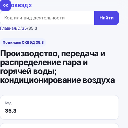
ОКВЭД 2
ОК
Поиск по коду или названию
Найти
Главная
/
D
/
35
/
35.3
Подкласс ОКВЭД 35.3
Производство, передача и
распределение пара и
горячей воды;
кондиционирование воздуха
Код
35.3