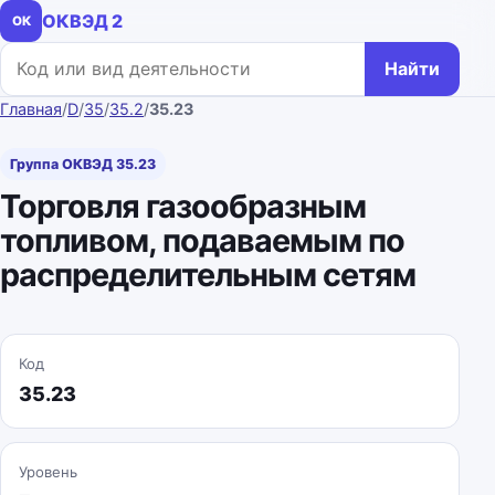
ОКВЭД 2
ОК
Поиск по коду или названию
Найти
Главная
/
D
/
35
/
35.2
/
35.23
Группа ОКВЭД 35.23
Торговля газообразным
топливом, подаваемым по
распределительным сетям
Код
35.23
Уровень