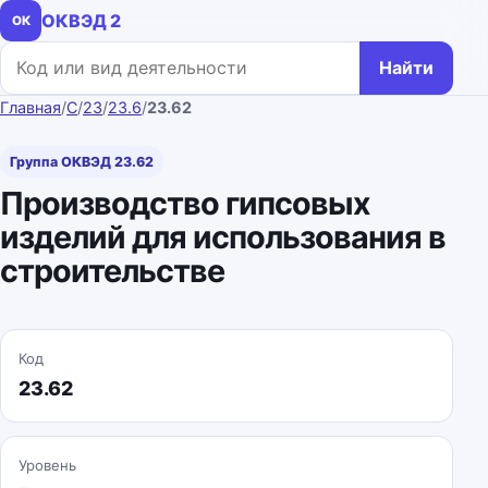
ОКВЭД 2
ОК
Поиск по коду или названию
Найти
Главная
/
C
/
23
/
23.6
/
23.62
Группа ОКВЭД 23.62
Производство гипсовых
изделий для использования в
строительстве
Код
23.62
Уровень