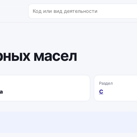
Поиск по коду или названию
рных масел
Раздел
а
C