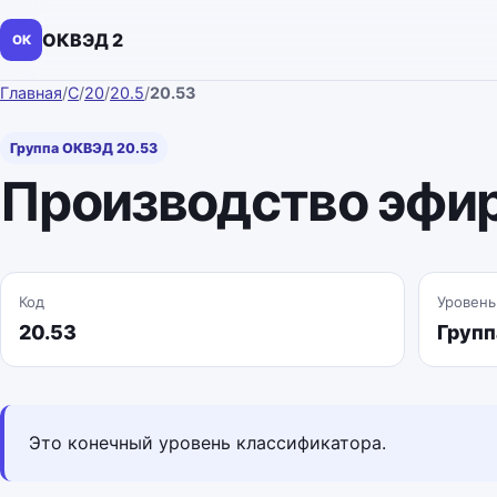
ОКВЭД 2
ОК
Главная
/
C
/
20
/
20.5
/
20.53
Группа ОКВЭД 20.53
Производство эфи
Код
Уровень
20.53
Групп
Это конечный уровень классификатора.