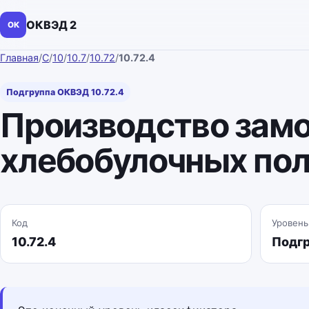
ОКВЭД 2
ОК
Главная
/
C
/
10
/
10.7
/
10.72
/
10.72.4
Подгруппа ОКВЭД 10.72.4
Производство зам
хлебобулочных по
Код
Уровень
10.72.4
Подг