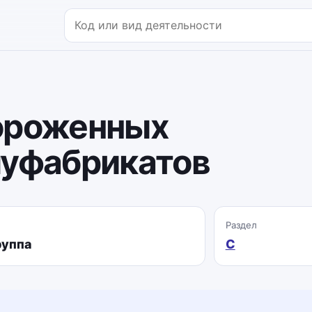
Поиск по коду или названию
ороженных
луфабрикатов
Раздел
руппа
C