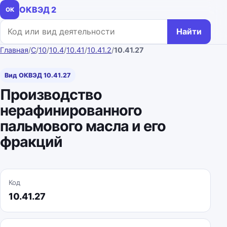
ОКВЭД 2
ОК
Поиск по коду или названию
Найти
Главная
/
C
/
10
/
10.4
/
10.41
/
10.41.2
/
10.41.27
Вид ОКВЭД 10.41.27
Производство
нерафинированного
пальмового масла и его
фракций
Код
10.41.27