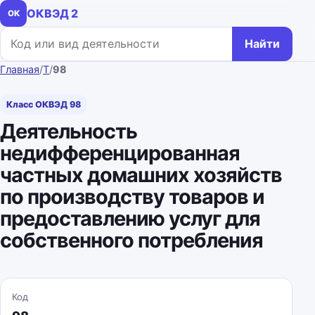
ОКВЭД 2
ОК
Поиск по коду или названию
Найти
Главная
/
T
/
98
Класс ОКВЭД 98
Деятельность
недифференцированная
частных домашних хозяйств
по производству товаров и
предоставлению услуг для
собственного потребления
Код