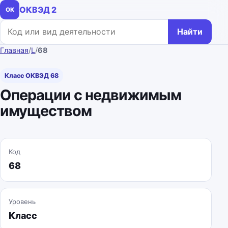
ОКВЭД 2
ОК
Поиск по коду или названию
Найти
Главная
/
L
/
68
Класс ОКВЭД 68
Операции с недвижимым
имуществом
Код
68
Уровень
Класс