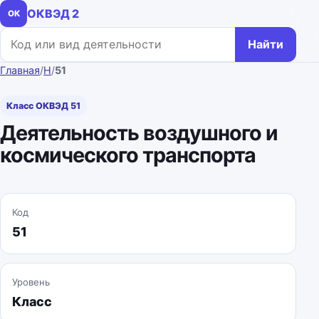
ОКВЭД 2
ОК
Поиск по коду или названию
Найти
Главная
/
H
/
51
Класс ОКВЭД 51
Деятельность воздушного и
космического транспорта
Код
51
Уровень
Класс