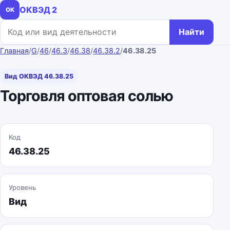
ОКВЭД 2
ОК
Поиск по коду или названию
Найти
Главная
/
G
/
46
/
46.3
/
46.38
/
46.38.2
/
46.38.25
Вид ОКВЭД 46.38.25
Торговля оптовая солью
Код
46.38.25
Уровень
Вид