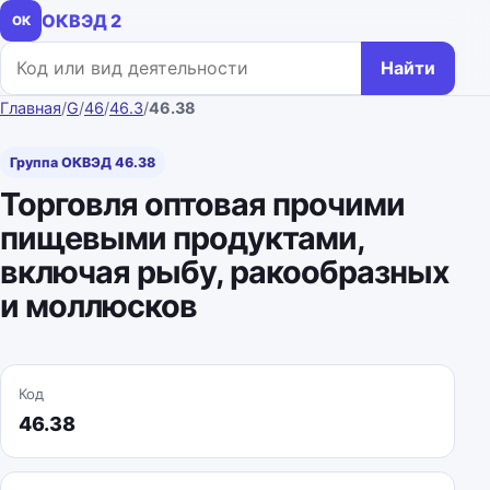
ОКВЭД 2
ОК
Поиск по коду или названию
Найти
Главная
/
G
/
46
/
46.3
/
46.38
Группа ОКВЭД 46.38
Торговля оптовая прочими
пищевыми продуктами,
включая рыбу, ракообразных
и моллюсков
Код
46.38