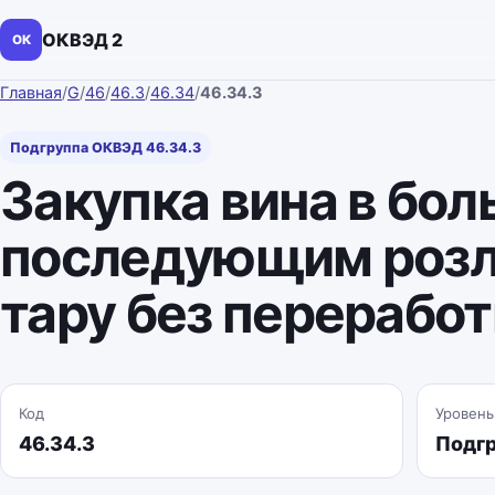
ОКВЭД 2
ОК
Главная
/
G
/
46
/
46.3
/
46.34
/
46.34.3
Подгруппа ОКВЭД 46.34.3
Закупка вина в бол
последующим розл
тару без перерабо
Код
Уровень
46.34.3
Подг