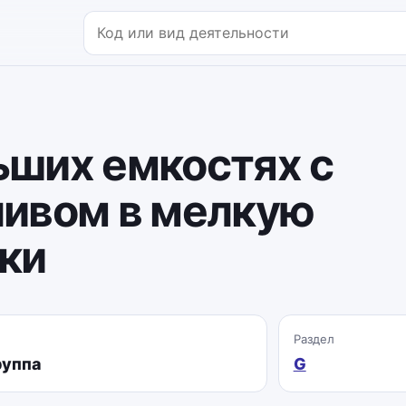
Поиск по коду или названию
ьших емкостях с
ивом в мелкую
тки
Раздел
руппа
G