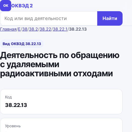
ОКВЭД 2
ОК
Поиск по коду или названию
Найти
Главная
/
E
/
38
/
38.2
/
38.22
/
38.22.1
/
38.22.13
Вид ОКВЭД 38.22.13
Деятельность по обращению
с удаляемыми
радиоактивными отходами
Код
38.22.13
Уровень