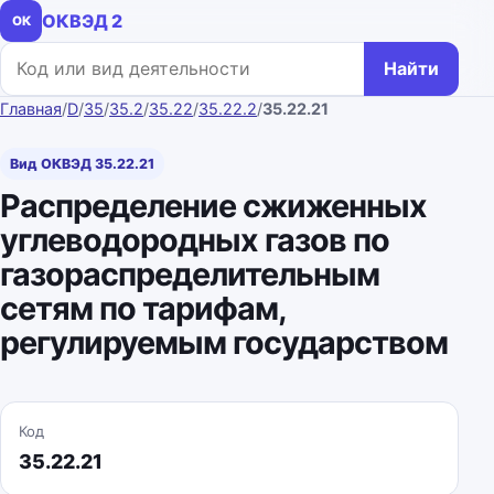
ОКВЭД 2
ОК
Поиск по коду или названию
Найти
Главная
/
D
/
35
/
35.2
/
35.22
/
35.22.2
/
35.22.21
Вид ОКВЭД 35.22.21
Распределение сжиженных
углеводородных газов по
газораспределительным
сетям по тарифам,
регулируемым государством
Код
35.22.21