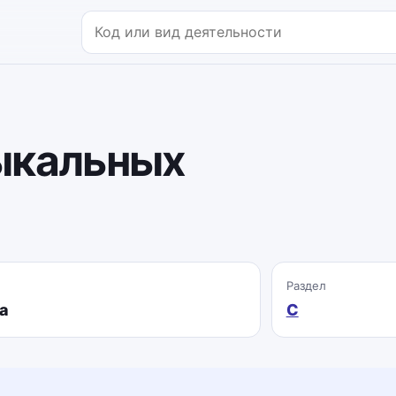
Поиск по коду или названию
ыкальных
Раздел
а
C