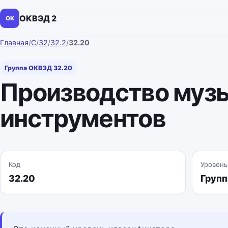
ОКВЭД 2
ОК
Главная
/
C
/
32
/
32.2
/
32.20
Группа ОКВЭД 32.20
Производство муз
инструментов
Код
Уровень
32.20
Групп