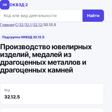
ОКВЭД 2
ОК
Поиск по коду или названию
Найти
Главная
/
C
/
32
/
32.1
/
32.12
/
32.12.5
Подгруппа ОКВЭД 32.12.5
Производство ювелирных
изделий, медалей из
драгоценных металлов и
драгоценных камней
Код
32.12.5