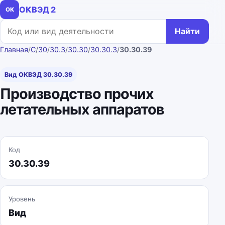
ОКВЭД 2
ОК
Поиск по коду или названию
Найти
Главная
/
C
/
30
/
30.3
/
30.30
/
30.30.3
/
30.30.39
Вид ОКВЭД 30.30.39
Производство прочих
летательных аппаратов
Код
30.30.39
Уровень
Вид