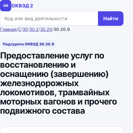
ОКВЭД 2
ОК
Поиск по коду или названию
Найти
Главная
/
C
/
30
/
30.2
/
30.20
/
30.20.9
Подгруппа ОКВЭД 30.20.9
Предоставление услуг по
восстановлению и
оснащению (завершению)
железнодорожных
локомотивов, трамвайных
моторных вагонов и прочего
подвижного состава