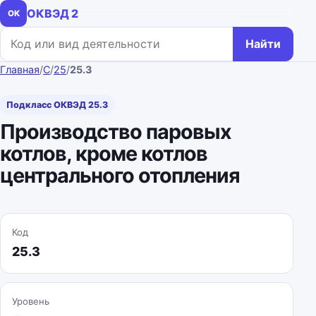
ОКВЭД 2
ОК
Поиск по коду или названию
Найти
Главная
/
C
/
25
/
25.3
Подкласс ОКВЭД 25.3
Производство паровых
котлов, кроме котлов
центрального отопления
Код
25.3
Уровень