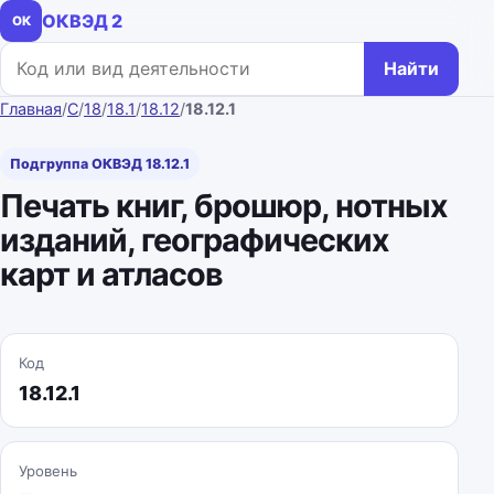
ОКВЭД 2
ОК
Поиск по коду или названию
Найти
Главная
/
C
/
18
/
18.1
/
18.12
/
18.12.1
Подгруппа ОКВЭД 18.12.1
Печать книг, брошюр, нотных
изданий, географических
карт и атласов
Код
18.12.1
Уровень