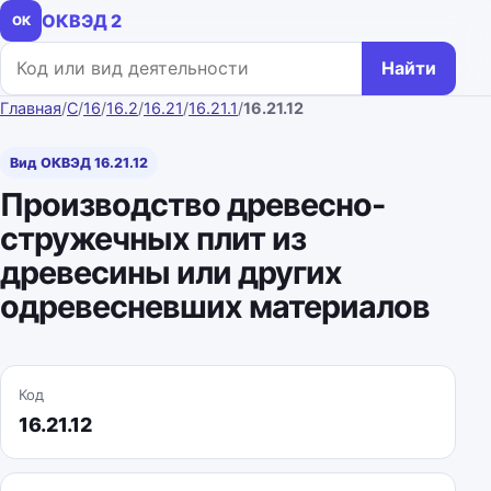
ОКВЭД 2
ОК
Поиск по коду или названию
Найти
Главная
/
C
/
16
/
16.2
/
16.21
/
16.21.1
/
16.21.12
Вид ОКВЭД 16.21.12
Производство древесно-
стружечных плит из
древесины или других
одревесневших материалов
Код
16.21.12