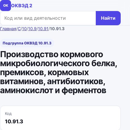
ОКВЭД 2
ОК
Поиск по коду или названию
Найти
Главная
/
C
/
10
/
10.9
/
10.91
/
10.91.3
Подгруппа ОКВЭД 10.91.3
Производство кормового
микробиологического белка,
премиксов, кормовых
витаминов, антибиотиков,
аминокислот и ферментов
Код
10.91.3