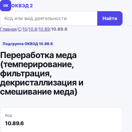
ОКВЭД 2
ОК
Поиск по коду или названию
Найти
Главная
/
C
/
10
/
10.8
/
10.89
/
10.89.6
Подгруппа ОКВЭД 10.89.6
Переработка меда
(темперирование,
фильтрация,
декристаллизация и
смешивание меда)
Код
10.89.6