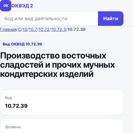
ОКВЭД 2
ОК
Поиск по коду или названию
Найти
Главная
/
C
/
10
/
10.7
/
10.72
/
10.72.3
/
10.72.39
Вид ОКВЭД 10.72.39
Производство восточных
сладостей и прочих мучных
кондитерских изделий
Код
10.72.39
Уровень