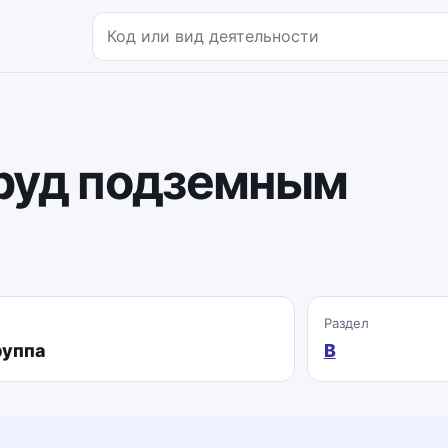
Поиск по коду или названию
руд подземным
Раздел
руппа
B