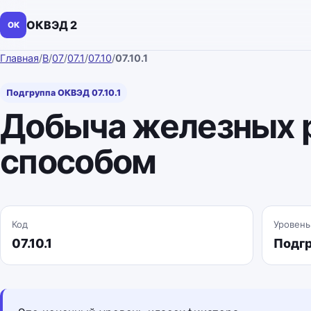
ОКВЭД 2
ОК
Главная
/
B
/
07
/
07.1
/
07.10
/
07.10.1
Подгруппа ОКВЭД 07.10.1
Добыча железных 
способом
Код
Уровень
07.10.1
Подг